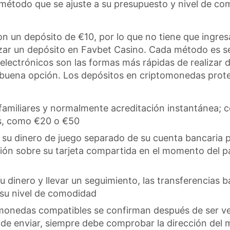
método que se ajuste a su presupuesto y nivel de com
 un depósito de €10, por lo que no tiene que ingres
lizar un depósito en Favbet Casino. Cada método es s
s electrónicos son las formas más rápidas de realizar
a buena opción. Los depósitos en criptomonedas prote
n familiares y normalmente acreditación instantánea; 
es, como €20 o €50
 su dinero de juego separado de su cuenta bancaria p
ón sobre su tarjeta compartida en el momento del pa
su dinero y llevar un seguimiento, las transferencias
 su nivel de comodidad
onedas compatibles se confirman después de ser verif
de enviar, siempre debe comprobar la dirección del 