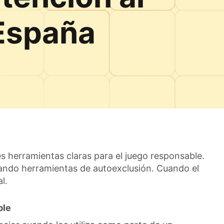
 España
s herramientas claras para el juego responsable.
izando herramientas de autoexclusión. Cuando el
l.
ble