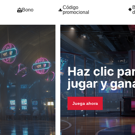
Código
B
Bono
promocional
d
Haz clic pa
jugar y gan
Juega ahora