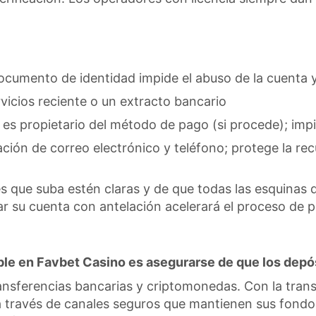
cumento de identidad impide el abuso de la cuenta 
vicios reciente o un extracto bancario
es propietario del método de pago (si procede); impi
ión de correo electrónico y teléfono; protege la rec
es que suba estén claras y de que todas las esquinas
icar su cuenta con antelación acelerará el proceso de
ble en Favbet Casino es asegurarse de que los depó
ransferencias bancarias y criptomonedas. Con la transf
 través de canales seguros que mantienen sus fondos