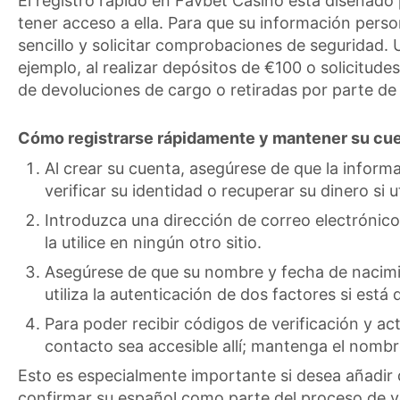
El registro rápido en Favbet Casino está diseñad
tener acceso a ella. Para que su información perso
sencillo y solicitar comprobaciones de seguridad. 
ejemplo, al realizar depósitos de €100 o solicitude
de devoluciones de cargo o retiradas por parte de 
Cómo registrarse rápidamente y mantener su cu
Al crear su cuenta, asegúrese de que la inform
verificar su identidad o recuperar su dinero si u
Introduzca una dirección de correo electrónico
la utilice en ningún otro sitio.
Asegúrese de que su nombre y fecha de nacimie
utiliza la autenticación de dos factores si está 
Para poder recibir códigos de verificación y a
contacto sea accesible allí; mantenga el nombre
Esto es especialmente importante si desea añadir 
confirmar su español como parte del proceso de ve