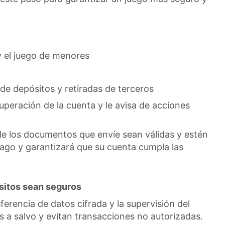
y el juego de menores
de depósitos y retiradas de terceros
uperación de la cuenta y le avisa de acciones
 de los documentos que envíe sean válidas y estén
 pago y garantizará que su cuenta cumpla las
sitos sean seguros
erencia de datos cifrada y la supervisión del
 a salvo y evitan transacciones no autorizadas.