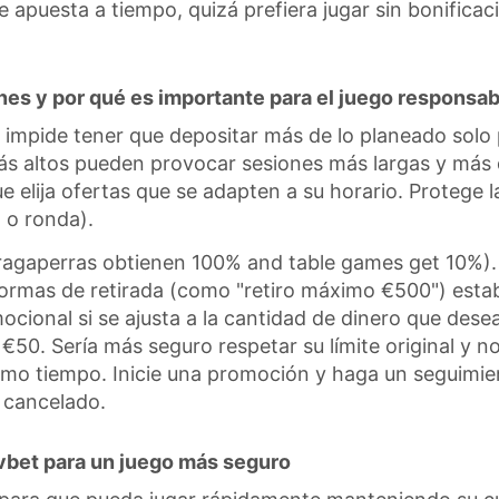
e apuesta a tiempo, quizá prefiera jugar sin bonificac
nes y por qué es importante para el juego responsab
 impide tener que depositar más de lo planeado solo p
ás altos pueden provocar sesiones más largas y más 
e elija ofertas que se adapten a su horario. Protege 
 o ronda).
 tragaperras obtienen 100% and table games get 10%).
 normas de retirada (como "retiro máximo €500") esta
ocional si se ajusta a la cantidad de dinero que dese
50. Sería más seguro respetar su límite original y no 
smo tiempo. Inicie una promoción y haga un seguimien
a cancelado.
avbet para un juego más seguro