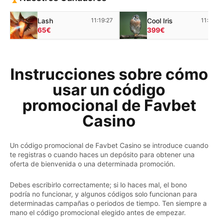
Lash
11:19:27
Cool Iris
11:19:
65€
399€
Instrucciones sobre cómo
usar un código
promocional de Favbet
Casino
Un código promocional de Favbet Casino se introduce cuando
te registras o cuando haces un depósito para obtener una
oferta de bienvenida o una determinada promoción.
Debes escribirlo correctamente; si lo haces mal, el bono
podría no funcionar, y algunos códigos solo funcionan para
determinadas campañas o periodos de tiempo. Ten siempre a
mano el código promocional elegido antes de empezar.