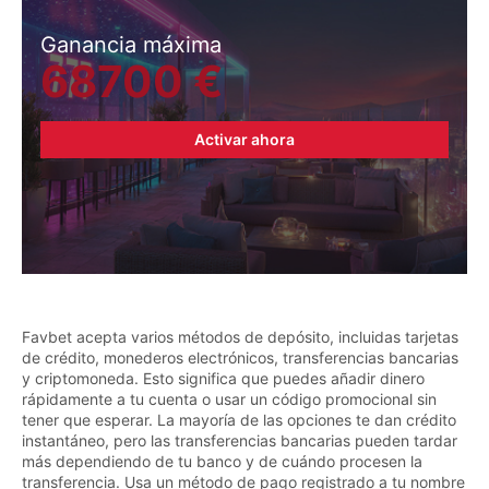
Ganancia máxima
68700 €
Activar ahora
Favbet acepta varios métodos de depósito, incluidas tarjetas
de crédito, monederos electrónicos, transferencias bancarias
y criptomoneda. Esto significa que puedes añadir dinero
rápidamente a tu cuenta o usar un código promocional sin
tener que esperar. La mayoría de las opciones te dan crédito
instantáneo, pero las transferencias bancarias pueden tardar
más dependiendo de tu banco y de cuándo procesen la
transferencia. Usa un método de pago registrado a tu nombre