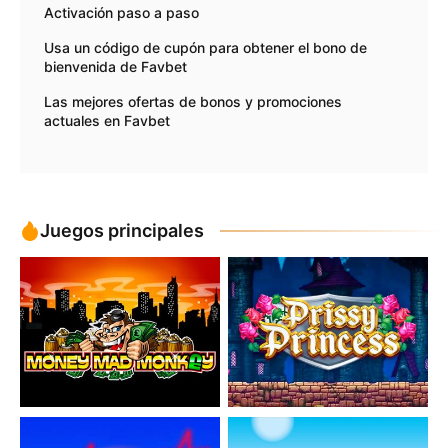
Activación paso a paso
Usa un código de cupón para obtener el bono de
bienvenida de Favbet
Las mejores ofertas de bonos y promociones
actuales en Favbet
Bono de bienvenida del casino
Bonos para jugadores que regresan
Obtén ofertas en un casino en vivo
Juegos principales
Cómo encontrar las ofertas más nuevas
Cómo unirse a Favbet y usar el código promocional
Pasos sencillos para registrarse y usar un código de
cupón
Términos del código promocional: requisitos de
apuesta, juegos que cuentan y plazos
Tarjetas