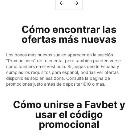
Cómo encontrar las
ofertas más nuevas
Los bonos más nuevos suelen aparecer en la sección
"Promociones" de tu cuenta, pero también pueden verse
como banners en el vestíbulo. Si juegas desde España y
cumples los requisitos para español, podrías ver ofertas
disponibles solo en esa zona. Consulta la página de
promociones justo antes de depositar €10 o más.
Cómo unirse a Favbet y
usar el código
promocional