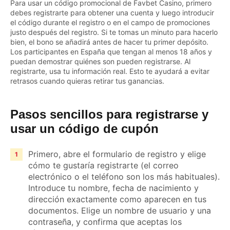
Para usar un código promocional de Favbet Casino, primero
debes registrarte para obtener una cuenta y luego introducir
el código durante el registro o en el campo de promociones
justo después del registro. Si te tomas un minuto para hacerlo
bien, el bono se añadirá antes de hacer tu primer depósito.
Los participantes en España que tengan al menos 18 años y
puedan demostrar quiénes son pueden registrarse. Al
registrarte, usa tu información real. Esto te ayudará a evitar
retrasos cuando quieras retirar tus ganancias.
Pasos sencillos para registrarse y
usar un código de cupón
Primero, abre el formulario de registro y elige
cómo te gustaría registrarte (el correo
electrónico o el teléfono son los más habituales).
Introduce tu nombre, fecha de nacimiento y
dirección exactamente como aparecen en tus
documentos. Elige un nombre de usuario y una
contraseña, y confirma que aceptas los