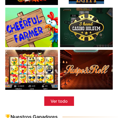
Ver todo
Nuestros Ganadores