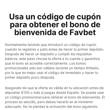
Usa un código de cupón
para obtener el bono de
bienvenida de Favbet
Normalmente tendrás que introducir un código de cupón
cuando te registres o justo antes de hacer tu primer depósito.
Después de hacer un depósito y cumplir los requisitos
básicos, este paso vincula la oferta a tu cuenta y garantiza
que el bono se acredite correctamente. Los bonos
promocionales solo son válidos durante un tiempo limitado,
por lo que es mejor usar el código de inmediato y hacer tu
primer depósito poco después.
Asegúrate de que la oferta es válida en tu ubicación antes de
depositar €100 o más si juegas desde España. Se puede usar
un código promocional para obtener el bono de bienvenida. El
proceso es sencillo, pero debes hacerlo en el momento
adecuado. No te pierdas la activación del bono siguiendo