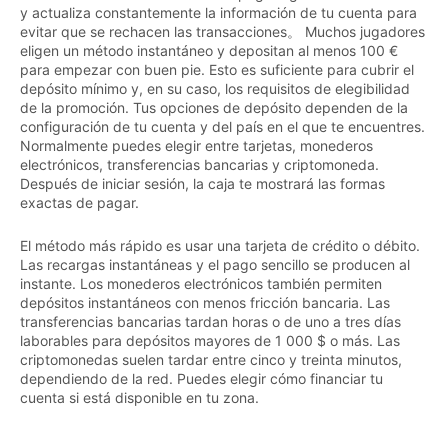
y actualiza constantemente la información de tu cuenta para
evitar que se rechacen las transacciones。 Muchos jugadores
eligen un método instantáneo y depositan al menos 100 €
para empezar con buen pie. Esto es suficiente para cubrir el
depósito mínimo y, en su caso, los requisitos de elegibilidad
de la promoción. Tus opciones de depósito dependen de la
configuración de tu cuenta y del país en el que te encuentres.
Normalmente puedes elegir entre tarjetas, monederos
electrónicos, transferencias bancarias y criptomoneda.
Después de iniciar sesión, la caja te mostrará las formas
exactas de pagar.
El método más rápido es usar una tarjeta de crédito o débito.
Las recargas instantáneas y el pago sencillo se producen al
instante. Los monederos electrónicos también permiten
depósitos instantáneos con menos fricción bancaria. Las
transferencias bancarias tardan horas o de uno a tres días
laborables para depósitos mayores de 1 000 $ o más. Las
criptomonedas suelen tardar entre cinco y treinta minutos,
dependiendo de la red. Puedes elegir cómo financiar tu
cuenta si está disponible en tu zona.